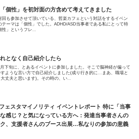
て「個性」を初対面の方含めて考えてきました
何回も参加させて頂いている、哲楽カフェという対話をするイベン
のテーマは「個性」でした。ADHD/ASD当事者である私にとって特
性」というフレ...
それとなく自己紹介したら
9月下旬に、とあるイベントに参加しました。そこで脳神経が偏って
すような言い方で自己紹介しました(成り行き的に…まあ、職場と
丈夫と思います)。その時の、い...
 第1回 フェスタマイノリティ イベントレポート 特に「当事
んな感じ？と気になっている方へ：発達当事者さんの
ーク、支援者さんのブース出展…私なりの参加の意義