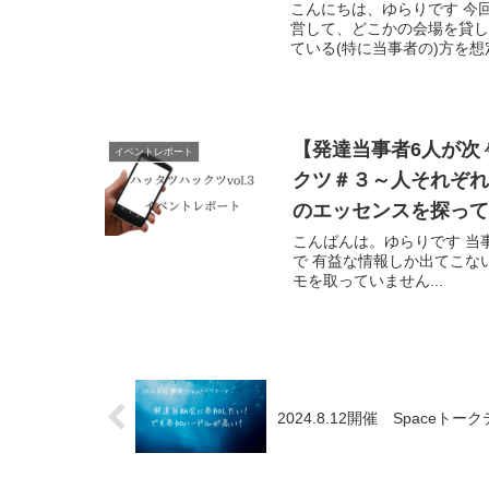
こんにちは、ゆらりです 今
営して、どこかの会場を貸し
ている(特に当事者の)方を想定
【発達当事者6人が次
イベントレポート
クツ＃３～人それぞ
のエッセンスを探っ
こんばんは。ゆらりです 当
で 有益な情報しか出てこな
モを取っていません...
2024.8.12開催 Spac