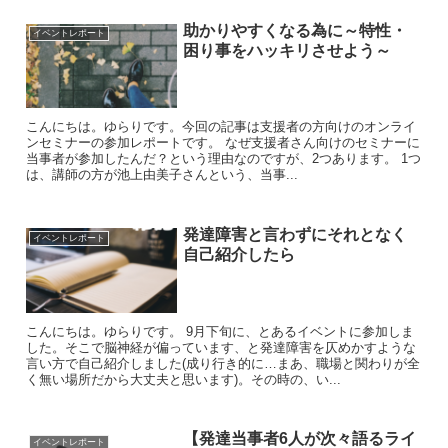
助かりやすくなる為に～特性・
イベントレポート
困り事をハッキリさせよう～
こんにちは。ゆらりです。今回の記事は支援者の方向けのオンライ
ンセミナーの参加レポートです。 なぜ支援者さん向けのセミナーに
当事者が参加したんだ？という理由なのですが、2つあります。 1つ
は、講師の方が池上由美子さんという、当事...
発達障害と言わずにそれとなく
イベントレポート
自己紹介したら
こんにちは。ゆらりです。 9月下旬に、とあるイベントに参加しま
した。そこで脳神経が偏っています、と発達障害を仄めかすような
言い方で自己紹介しました(成り行き的に…まあ、職場と関わりが全
く無い場所だから大丈夫と思います)。その時の、い...
【発達当事者6人が次々語るライ
イベントレポート