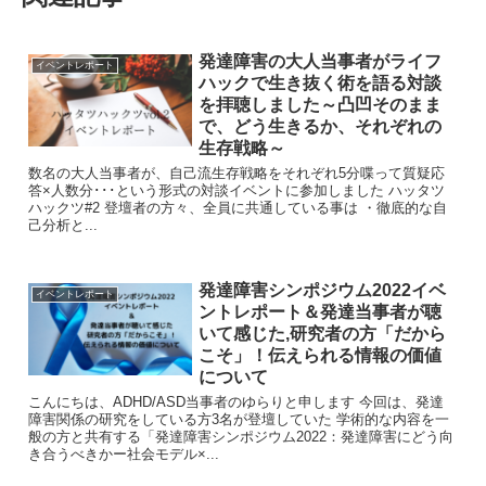
発達障害の大人当事者がライフ
イベントレポート
ハックで生き抜く術を語る対談
を拝聴しました～凸凹そのまま
で、どう生きるか、それぞれの
生存戦略～
数名の大人当事者が、自己流生存戦略をそれぞれ5分喋って質疑応
答×人数分･･･という形式の対談イベントに参加しました ハッタツ
ハックツ#2 登壇者の方々、全員に共通している事は ・徹底的な自
己分析と...
発達障害シンポジウム2022イベ
イベントレポート
ントレポート＆発達当事者が聴
いて感じた,研究者の方「だから
こそ」！伝えられる情報の価値
について
こんにちは、ADHD/ASD当事者のゆらりと申します 今回は、発達
障害関係の研究をしている方3名が登壇していた 学術的な内容を一
般の方と共有する「発達障害シンポジウム2022：発達障害にどう向
き合うべきかー社会モデル×...