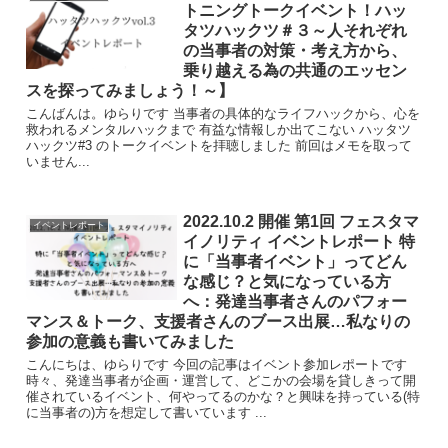
トニングトークイベント！ハッ
タツハックツ＃３～人それぞれ
の当事者の対策・考え方から、
乗り越える為の共通のエッセン
スを探ってみましょう！～】
こんばんは。ゆらりです 当事者の具体的なライフハックから、心を
救われるメンタルハックまで 有益な情報しか出てこない ハッタツ
ハックツ#3 のトークイベントを拝聴しました 前回はメモを取って
いません...
2022.10.2 開催 第1回 フェスタマ
イベントレポート
イノリティ イベントレポート 特
に「当事者イベント」ってどん
な感じ？と気になっている方
へ：発達当事者さんのパフォー
マンス＆トーク、支援者さんのブース出展…私なりの
参加の意義も書いてみました
こんにちは、ゆらりです 今回の記事はイベント参加レポートです
時々、発達当事者が企画・運営して、どこかの会場を貸しきって開
催されているイベント、何やってるのかな？と興味を持っている(特
に当事者の)方を想定して書いています ...