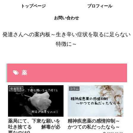
トップページ
プロフィール
お問い合わせ
発達さんへの案内板～生き辛い症状を取るに足らない
特徴に～
薬
発達障害
コラム
薬局にて、下衆な願いを
精神疾患薬の感情抑制～
吐き捨てる 解毒が必
かつての私だったなら～
要なのは()