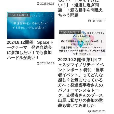
2026.08.02
い！】・遠慮し過ぎ問
題 ・頼る相手を間違え
ちゃう問題
イベントレポート
2024.08.13
イベントレポート
2024.8.12開催 Spaceト
ークテーマ 発達自助会
に参加したい！でも参加
ハードルが高い！
2022.10.2 開催 第1回 フ
2024.08.12
ェスタマイノリティ イベ
ントレポート 特に「当事
者イベント」ってどんな
感じ？と気になっている
方へ：発達当事者さんの
パフォーマンス＆トー
ク、支援者さんのブース
出展…私なりの参加の意
義も書いてみました
2022.11.20